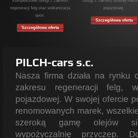
Kompleksowe usługi z zakresu
Usługi z zakresu drobnej mech
regeneracji felg oraz wulkanizacja
pojazdowej.
opon.
Szczegółowa oferta
Szczegółowa oferta
PILCH-cars s.c.
Nasza firma działa na rynku 
zakresu regeneracji felg, 
pojazdowej. W swojej ofercie 
renomowanych marek, wszelkieg
szeroką gamę olejów sil
wypożyczalnię przyczep. 